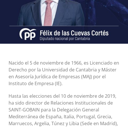
Nacido el 5 de noviembre de 1966, es Licenciado en
Derecho por la Universidad de Cantabria y Máster
en Asesoría Jurídica de Empresas (MAJ) por el
Instituto de Empresa (IE).
Hasta las elecciones del 10 de noviembre de 2019,
ha sido director de Relaciones Institucionales de
SAINT-GOBAIN para la Delegación General
Mediterránea de España, Italia, Portugal, Grecia,
Marruecos, Argelia, Túnez y Libia (Sede en Madrid),