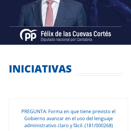
INICIATIVAS
PREGUNTA: Forma en que tiene previsto el
Gobierno avanzar en el uso del lenguaje
administrativo claro y fácil. (181/000268)