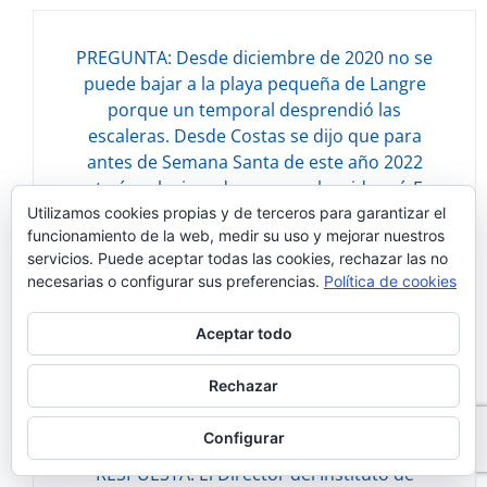
PREGUNTA: Desde diciembre de 2020 no se
puede bajar a la playa pequeña de Langre
porque un temporal desprendió las
escaleras. Desde Costas se dijo que para
Descarga del documento:
antes de Semana Santa de este año 2022
86.44 KB
estaría solucionado, pero no ha sido así. Es
un recurso muy importante para una zona
Utilizamos cookies propias y de terceros para garantizar el
funcionamiento de la web, medir su uso y mejorar nuestros
turística como es Langre y los vecinos lo
servicios. Puede aceptar todas las cookies, rechazar las no
reclaman. ¿Qué solución propone Costas
necesarias o configurar sus preferencias.
Política de cookies
para dar solución a este problema y habilitar
a l (684/054480)
Aceptar todo
07/12/2022
Rechazar
Configurar
RESPUESTA: El Director del Instituto de