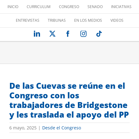
Saltar
INICIO
CURRICULUM
CONGRESO
SENADO
INICIATIVAS
al
contenido
ENTREVISTAS
TRIBUNAS
EN LOS MEDIOS
VIDEOS
LinkedIn
X
Facebook
Instagram
Tiktok
De las Cuevas se reúne en el
Congreso con los
trabajadores de Bridgestone
y les traslada el apoyo del PP
6 mayo, 2025
|
Desde el Congreso