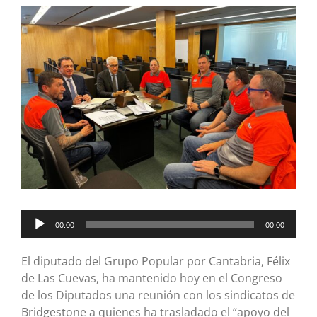
Ver
imagen
más
grande
Reproductor
00:00
00:00
de
audio
El diputado del Grupo Popular por Cantabria, Félix
de Las Cuevas, ha mantenido hoy en el Congreso
de los Diputados una reunión con los sindicatos de
Bridgestone a quienes ha trasladado el “apoyo del