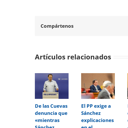
Compártenos
Artículos relacionados
De las Cuevas
El PP exige a
denuncia que
Sánchez
«mientras
explicaciones
Sánchez
en el