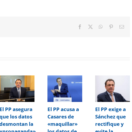
Facebook
X
WhatsApp
Pinterest
Cor
elec
El PP asegura
El PP acusa a
El PP exige a
que los datos
Casares de
Sánchez que
desmontan la
«maquillar»
rectifique y
«propaganda»
los datos de
evite la