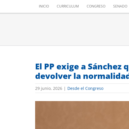
Saltar
INICIO
CURRICULUM
CONGRESO
SENADO
al
contenido
El PP exige a Sánchez 
devolver la normalida
29 junio, 2026
|
Desde el Congreso
Ver
imagen
más
grande