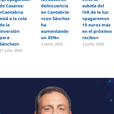
de Casares:
delincuencia
subida del
«Cantabria
en Cantabria:
IVA de la luz:
está a la cola
«con Sánchez
«pagaremos
de la
ha
10 euros más
inversión
aumentando
en el próximo
para
un 45%»
recibo»
Sánchez»
5 junio, 2026
2 junio, 2026
21 julio, 2026