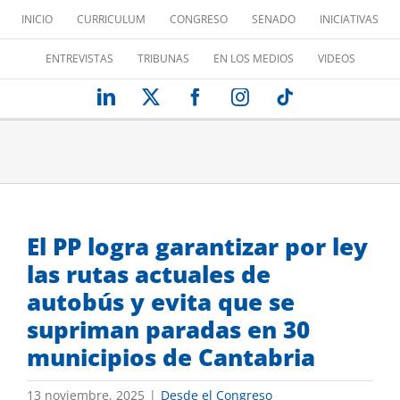
Saltar
INICIO
CURRICULUM
CONGRESO
SENADO
INICIATIVAS
al
contenido
ENTREVISTAS
TRIBUNAS
EN LOS MEDIOS
VIDEOS
LinkedIn
X
Facebook
Instagram
Tiktok
El PP logra garantizar por ley
las rutas actuales de
autobús y evita que se
supriman paradas en 30
municipios de Cantabria
13 noviembre, 2025
|
Desde el Congreso