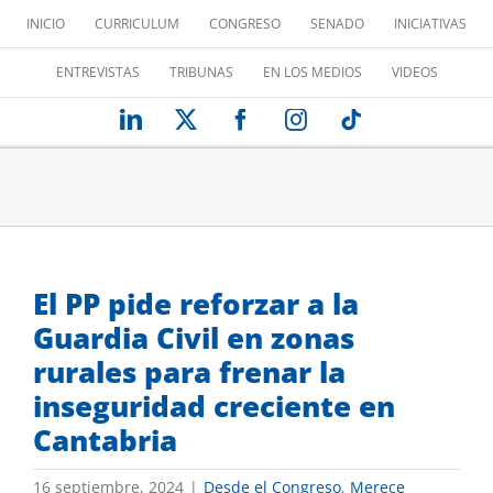
Saltar
INICIO
CURRICULUM
CONGRESO
SENADO
INICIATIVAS
al
contenido
ENTREVISTAS
TRIBUNAS
EN LOS MEDIOS
VIDEOS
LinkedIn
X
Facebook
Instagram
Tiktok
El PP pide reforzar a la
Guardia Civil en zonas
rurales para frenar la
inseguridad creciente en
Cantabria
16 septiembre, 2024
|
Desde el Congreso
,
Merece