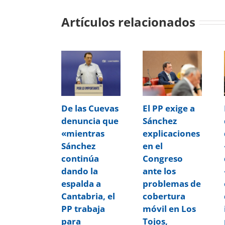
Artículos relacionados
De las Cuevas
El PP exige a
denuncia que
Sánchez
«mientras
explicaciones
Sánchez
en el
continúa
Congreso
dando la
ante los
espalda a
problemas de
Cantabria, el
cobertura
PP trabaja
móvil en Los
para
Tojos,