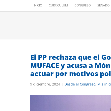
Saltar
INICIO
CURRICULUM
CONGRESO
SENADO
al
contenido
El PP rechaza que el G
MUFACE y acusa a Móni
actuar por motivos pol
9 diciembre, 2024
|
Desde el Congreso
,
Mis inic
Ver
imagen
más