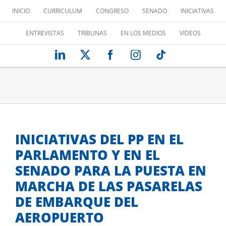
Saltar
INICIO
CURRICULUM
CONGRESO
SENADO
INICIATIVAS
al
contenido
ENTREVISTAS
TRIBUNAS
EN LOS MEDIOS
VIDEOS
LinkedIn
X
Facebook
Instagram
Tiktok
INICIATIVAS DEL PP EN EL
PARLAMENTO Y EN EL
SENADO PARA LA PUESTA EN
MARCHA DE LAS PASARELAS
DE EMBARQUE DEL
AEROPUERTO