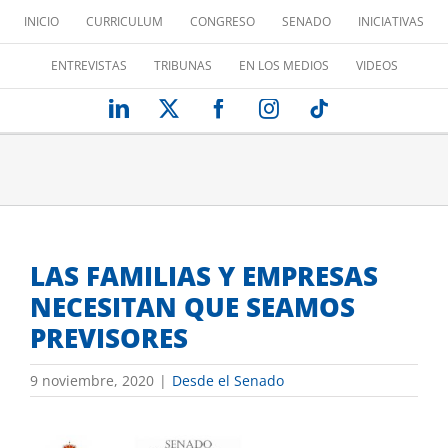
Saltar
INICIO
CURRICULUM
CONGRESO
SENADO
INICIATIVAS
al
contenido
ENTREVISTAS
TRIBUNAS
EN LOS MEDIOS
VIDEOS
LinkedIn
X
Facebook
Instagram
Tiktok
LAS FAMILIAS Y EMPRESAS
NECESITAN QUE SEAMOS
PREVISORES
9 noviembre, 2020
|
Desde el Senado
Ver