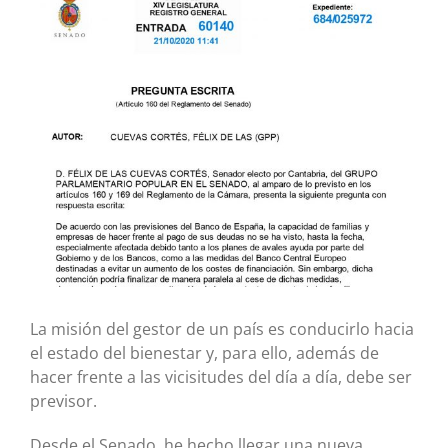
imagen
más
grande
La misión del gestor de un país es conducirlo hacia
el estado del bienestar y, para ello, además de
hacer frente a las vicisitudes del día a día, debe ser
previsor.
Desde el Senado, he hecho llegar una nueva