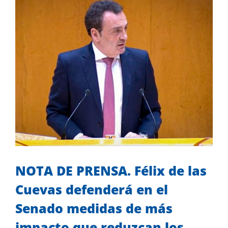
imagen
más
grande
NOTA DE PRENSA. Félix de las
Cuevas defenderá en el
Senado medidas de más
impacto que reduzcan los