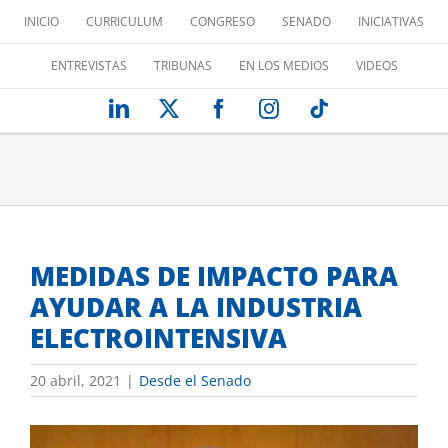
Saltar
INICIO
CURRICULUM
CONGRESO
SENADO
INICIATIVAS
al
contenido
ENTREVISTAS
TRIBUNAS
EN LOS MEDIOS
VIDEOS
LinkedIn
X
Facebook
Instagram
Tiktok
MEDIDAS DE IMPACTO PARA
AYUDAR A LA INDUSTRIA
ELECTROINTENSIVA
20 abril, 2021
|
Desde el Senado
Ver