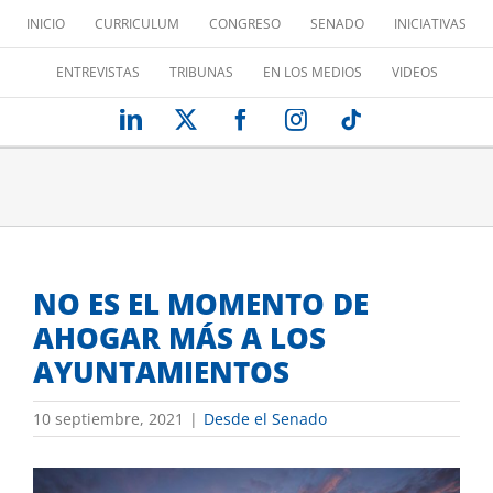
Saltar
INICIO
CURRICULUM
CONGRESO
SENADO
INICIATIVAS
al
contenido
ENTREVISTAS
TRIBUNAS
EN LOS MEDIOS
VIDEOS
LinkedIn
X
Facebook
Instagram
Tiktok
NO ES EL MOMENTO DE
AHOGAR MÁS A LOS
AYUNTAMIENTOS
10 septiembre, 2021
|
Desde el Senado
Ver