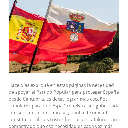
más
grande
Hace días expliqué en estas páginas la necesidad
de apoyar al Partido Popular para proteger España
desde Cantabria, es decir, lograr más escaños
populares para que España vuelva a ser gobernada
con sensatez económica y garantía de unidad
constitucional. Los tristes hechos de Cataluña han
demostrado que esa necesidad es cada vez más