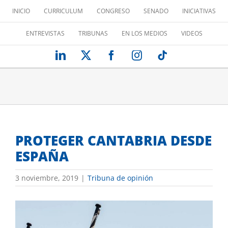
Saltar
INICIO
CURRICULUM
CONGRESO
SENADO
INICIATIVAS
al
contenido
ENTREVISTAS
TRIBUNAS
EN LOS MEDIOS
VIDEOS
LinkedIn
X
Facebook
Instagram
Tiktok
PROTEGER CANTABRIA DESDE
ESPAÑA
3 noviembre, 2019
|
Tribuna de opinión
Ver
imagen