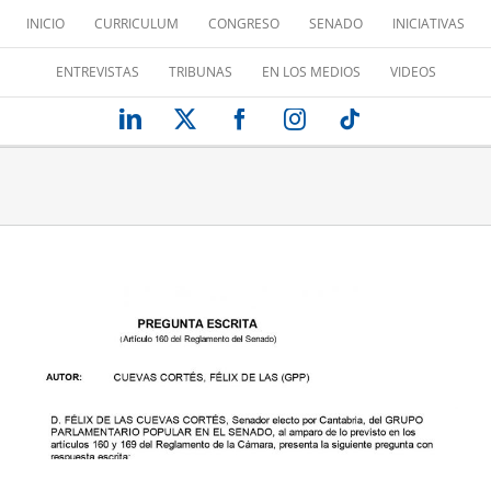
Saltar
INICIO
CURRICULUM
CONGRESO
SENADO
INICIATIVAS
al
contenido
ENTREVISTAS
TRIBUNAS
EN LOS MEDIOS
VIDEOS
LinkedIn
X
Facebook
Instagram
Tiktok
HAY QUE REACTIVAR LA INDUSTRIA
DEL AUTOMÓVIL
Desde el Senado