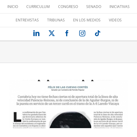
Saltar
INICIO
CURRICULUM
CONGRESO
SENADO
INICIATIVAS
al
contenido
ENTREVISTAS
TRIBUNAS
EN LOS MEDIOS
VIDEOS
LinkedIn
X
Facebook
Instagram
Tiktok
DEL PAPELUCO AL PAPELÓN
Tribuna de opinión