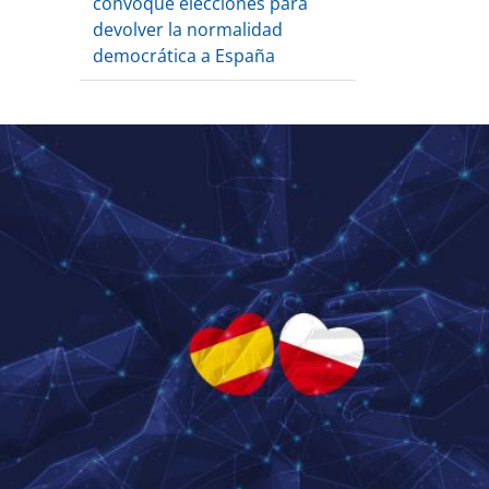
convoque elecciones para
devolver la normalidad
democrática a España