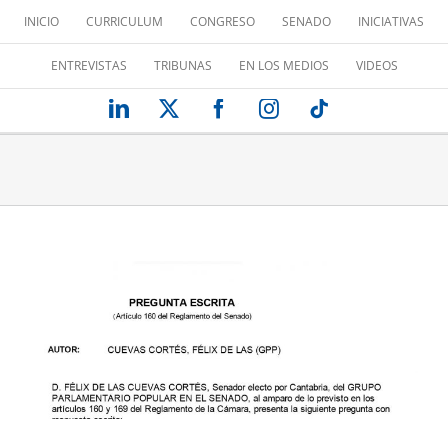
Saltar
INICIO
CURRICULUM
CONGRESO
SENADO
INICIATIVAS
al
contenido
ENTREVISTAS
TRIBUNAS
EN LOS MEDIOS
VIDEOS
LinkedIn
X
Facebook
Instagram
Tiktok
HACIA UNA INDUSTRIA SOSTENIBLE
Desde el Senado