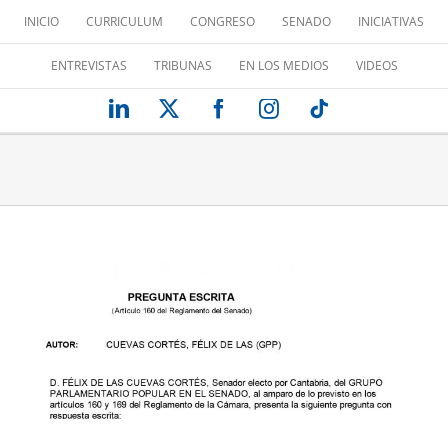
Saltar
INICIO
CURRICULUM
CONGRESO
SENADO
INICIATIVAS
al
contenido
ENTREVISTAS
TRIBUNAS
EN LOS MEDIOS
VIDEOS
LinkedIn
X
Facebook
Instagram
Tiktok
MINERALIZAR LA ECONOMÍA DE
NUESTRO PAÍS
Desde el Senado