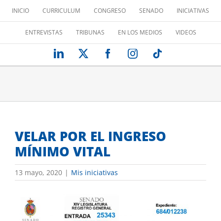
Saltar
INICIO
CURRICULUM
CONGRESO
SENADO
INICIATIVAS
al
contenido
ENTREVISTAS
TRIBUNAS
EN LOS MEDIOS
VIDEOS
LinkedIn
X
Facebook
Instagram
Tiktok
VELAR POR EL INGRESO
MÍNIMO VITAL
13 mayo, 2020
|
Mis iniciativas
Ver
imagen