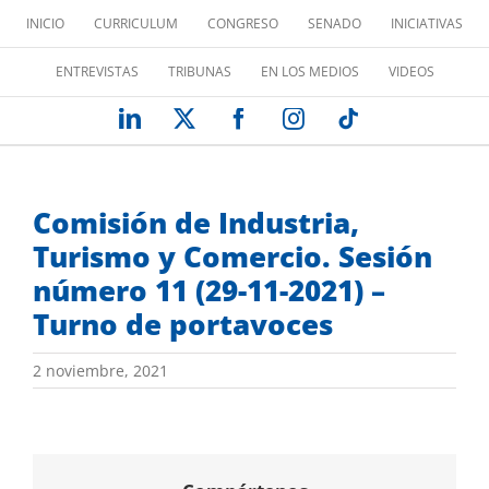
Saltar
INICIO
CURRICULUM
CONGRESO
SENADO
INICIATIVAS
al
contenido
ENTREVISTAS
TRIBUNAS
EN LOS MEDIOS
VIDEOS
LinkedIn
X
Facebook
Instagram
Tiktok
Comisión de Industria,
Turismo y Comercio. Sesión
número 11 (29-11-2021) –
Turno de portavoces
2 noviembre, 2021