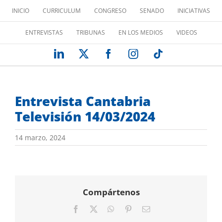
Saltar
INICIO
CURRICULUM
CONGRESO
SENADO
INICIATIVAS
al
contenido
ENTREVISTAS
TRIBUNAS
EN LOS MEDIOS
VIDEOS
LinkedIn
X
Facebook
Instagram
Tiktok
Entrevista Cantabria
Televisión 14/03/2024
14 marzo, 2024
Compártenos
Facebook
X
WhatsApp
Pinterest
Correo
electrónico