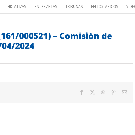
INICIATIVAS
ENTREVISTAS
TRIBUNAS
EN LOS MEDIOS
VIDE
(161/000521) – Comisión de
/04/2024
Facebook
X
WhatsApp
Pinterest
Cor
elec