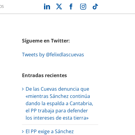
LinkedIn
X
Facebook
Instagram
Tiktok
OS
Sígueme en Twitter:
Tweets by @felixdlascuevas
Entradas recientes
De las Cuevas denuncia que
reo
«mientras Sánchez continúa
trónico
dando la espalda a Cantabria,
el PP trabaja para defender
los intereses de esta tierra»
El PP exige a Sánchez