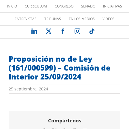
Saltar
INICIO
CURRICULUM
CONGRESO
SENADO
INICIATIVAS
al
contenido
ENTREVISTAS
TRIBUNAS
EN LOS MEDIOS
VIDEOS
LinkedIn
X
Facebook
Instagram
Tiktok
Proposición no de Ley
(161/000599) – Comisión de
Interior 25/09/2024
25 septiembre, 2024
Compártenos