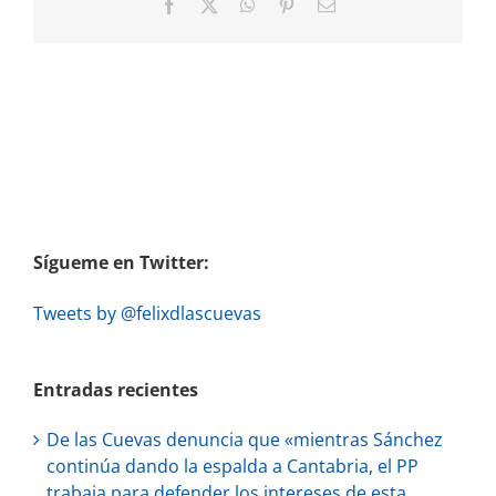
Facebook
X
WhatsApp
Pinterest
Correo
electrónico
Sígueme en Twitter:
Tweets by @felixdlascuevas
Entradas recientes
De las Cuevas denuncia que «mientras Sánchez
continúa dando la espalda a Cantabria, el PP
trabaja para defender los intereses de esta