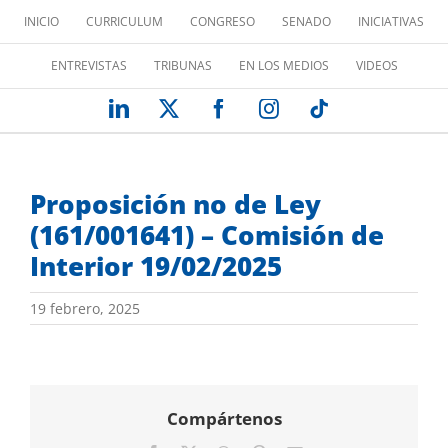
Saltar
INICIO
CURRICULUM
CONGRESO
SENADO
INICIATIVAS
al
contenido
ENTREVISTAS
TRIBUNAS
EN LOS MEDIOS
VIDEOS
LinkedIn
X
Facebook
Instagram
Tiktok
Proposición no de Ley
(161/001641) – Comisión de
Interior 19/02/2025
19 febrero, 2025
Compártenos