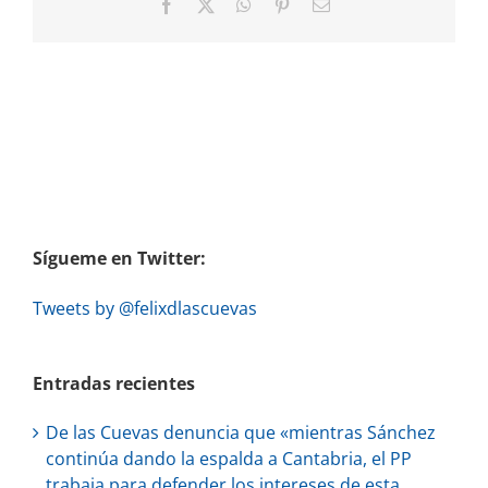
Facebook
X
WhatsApp
Pinterest
Correo
electrónico
Sígueme en Twitter:
Tweets by @felixdlascuevas
Entradas recientes
De las Cuevas denuncia que «mientras Sánchez
continúa dando la espalda a Cantabria, el PP
trabaja para defender los intereses de esta