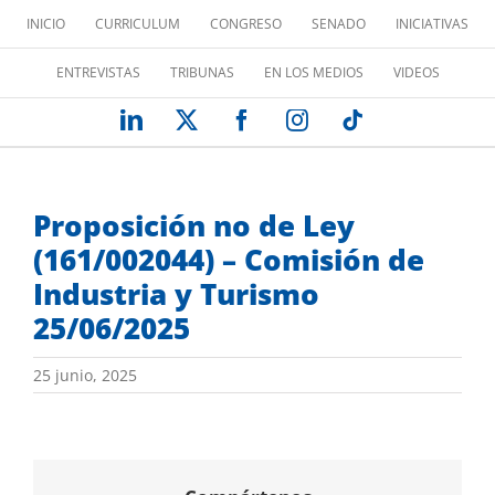
Saltar
INICIO
CURRICULUM
CONGRESO
SENADO
INICIATIVAS
al
contenido
ENTREVISTAS
TRIBUNAS
EN LOS MEDIOS
VIDEOS
LinkedIn
X
Facebook
Instagram
Tiktok
Proposición no de Ley
(161/002044) – Comisión de
Industria y Turismo
25/06/2025
25 junio, 2025