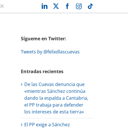
LinkedIn
X
Facebook
Instagram
Tiktok
OS
Sígueme en Twitter:
Tweets by @felixdlascuevas
Entradas recientes
De las Cuevas denuncia que
reo
«mientras Sánchez continúa
trónico
dando la espalda a Cantabria,
el PP trabaja para defender
los intereses de esta tierra»
El PP exige a Sánchez