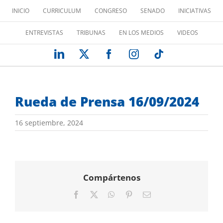
Saltar
INICIO
CURRICULUM
CONGRESO
SENADO
INICIATIVAS
al
contenido
ENTREVISTAS
TRIBUNAS
EN LOS MEDIOS
VIDEOS
LinkedIn
X
Facebook
Instagram
Tiktok
Rueda de Prensa 16/09/2024
16 septiembre, 2024
Compártenos
Facebook
X
WhatsApp
Pinterest
Correo
electrónico