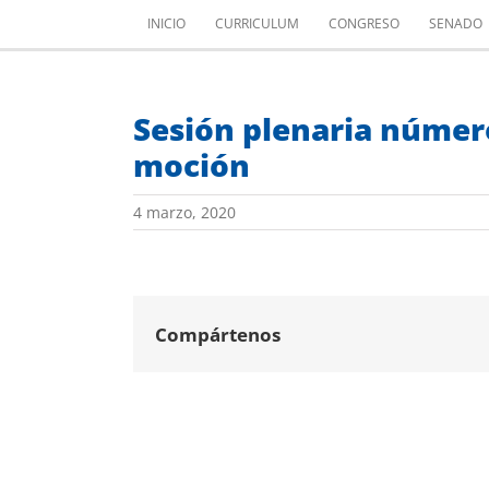
Saltar
INICIO
CURRICULUM
CONGRESO
SENADO
al
contenido
Sesión plenaria número
moción
4 marzo, 2020
Compártenos