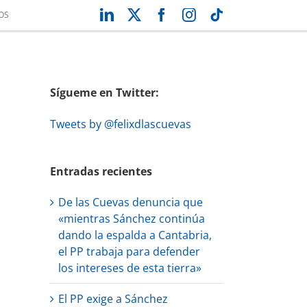
LinkedIn
X
Facebook
Instagram
Tiktok
OS
Sígueme en Twitter:
Tweets by @felixdlascuevas
Entradas recientes
De las Cuevas denuncia que
reo
«mientras Sánchez continúa
trónico
dando la espalda a Cantabria,
el PP trabaja para defender
los intereses de esta tierra»
El PP exige a Sánchez