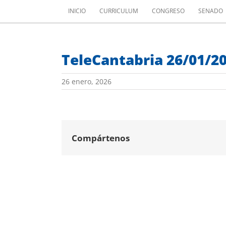
Saltar
INICIO
CURRICULUM
CONGRESO
SENADO
al
contenido
TeleCantabria 26/01/2
26 enero, 2026
Compártenos