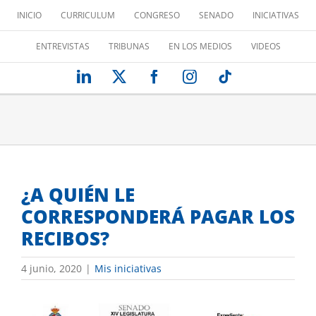
Saltar
INICIO
CURRICULUM
CONGRESO
SENADO
INICIATIVAS
al
contenido
ENTREVISTAS
TRIBUNAS
EN LOS MEDIOS
VIDEOS
LinkedIn
X
Facebook
Instagram
Tiktok
¿A QUIÉN LE
CORRESPONDERÁ PAGAR LOS
RECIBOS?
4 junio, 2020
|
Mis iniciativas
Ver