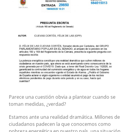
imagen
más
grande
Parece una cuestión obvia a plantear cuando se
toman medidas, ¿verdad?
Estamos ante una realidad dramática. Millones de
ciudadanos padecen la que conocemos como
pobreza energética en nuestro país, una situación