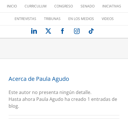
Saltar
INICIO
CURRICULUM
CONGRESO
SENADO
INICIATIVAS
al
contenido
ENTREVISTAS
TRIBUNAS
EN LOS MEDIOS
VIDEOS
LinkedIn
X
Facebook
Instagram
Tiktok
Acerca de
Paula Agudo
Este autor no presenta ningún detalle.
Hasta ahora Paula Agudo ha creado 1 entradas de
blog.