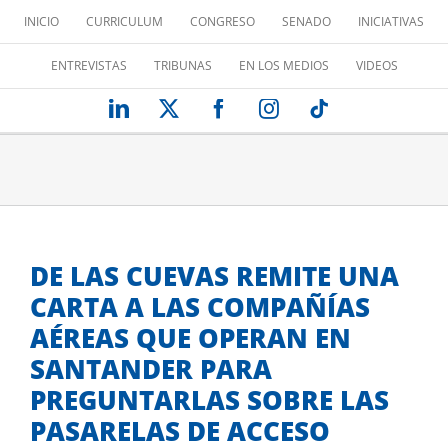
Saltar
INICIO
CURRICULUM
CONGRESO
SENADO
INICIATIVAS
al
contenido
ENTREVISTAS
TRIBUNAS
EN LOS MEDIOS
VIDEOS
LinkedIn
X
Facebook
Instagram
Tiktok
DE LAS CUEVAS REMITE UNA
CARTA A LAS COMPAÑÍAS
AÉREAS QUE OPERAN EN
SANTANDER PARA
PREGUNTARLAS SOBRE LAS
PASARELAS DE ACCESO