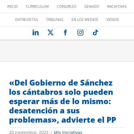
Saltar
INICIO
CURRICULUM
CONGRESO
SENADO
INICIATIVAS
al
contenido
ENTREVISTAS
TRIBUNAS
EN LOS MEDIOS
VIDEOS
LinkedIn
X
Facebook
Instagram
Tiktok
«Del Gobierno de Sánchez
los cántabros solo pueden
esperar más de lo mismo:
desatención a sus
problemas», advierte el PP
20 noviembre, 2023
|
Mis iniciativas