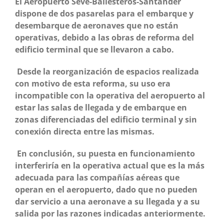
El Aeropuerto Seve-Ballesteros-Santander
dispone de dos pasarelas para el embarque y
desembarque de aeronaves que no est
á
n
operativas, debido a las obras de reforma del
edificio terminal que se llevaron a cabo.
Desde la reorganizaci
ó
n de espacios realizada
con motivo de esta reforma, su uso era
incompatible con la operativa del aeropuerto al
estar las salas de llegada y de embarque en
zonas diferenciadas del edificio terminal y sin
conexi
ó
n directa entre las mismas.
En conclusi
ó
n, su puesta en funcionamiento
interferir
í
a en la operativa actual que es la m
á
s
adecuada para las compañí
as a
é
reas que
operan en el aeropuerto, dado que no pueden
dar servicio a una aeronave a su llegada y a su
salida por las razones indicadas anteriormente.