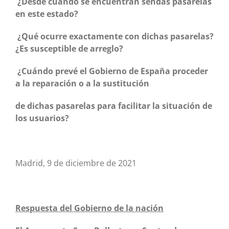
¿Desde cu
á
ndo se encuentran sendas pasarelas
en este estado?
¿
Qu
é
ocurre exactamente con dichas pasarelas?
¿Es susceptible de arreglo?
¿
Cuá
ndo prev
é
el Gobierno de España proceder
a la reparaci
ó
n o a la sustituci
ón
de dichas pasarelas para facilitar la situaci
ó
n de
los usuarios?
Madrid, 9 de diciembre de 2021
Respuesta del Gobierno de la naci
ón