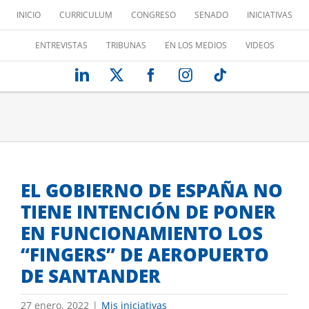
Saltar
INICIO
CURRICULUM
CONGRESO
SENADO
INICIATIVAS
al
contenido
ENTREVISTAS
TRIBUNAS
EN LOS MEDIOS
VIDEOS
LinkedIn
X
Facebook
Instagram
Tiktok
EL GOBIERNO DE ESPAÑA NO
TIENE INTENCIÓN DE PONER
EN FUNCIONAMIENTO LOS
“FINGERS” DE AEROPUERTO
DE SANTANDER
27 enero, 2022
|
Mis iniciativas