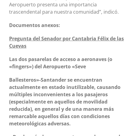
Aeropuerto presenta una importancia
trascendental para nuestra comunidad”, indicó.
Documentos anexos:
Pregunta del Senador por Cantabria F
é
lix de las
Cuevas
Las dos pasarelas de acceso a aeronaves (o
«fingers») del Aeropuerto «Seve
Ballesteros»-Santander se encuentran
actualmente en estado inutilizable, causando
m
ú
ltiples inconvenientes a los pasajeros
(especialmente en aquellos de movilidad
reducida), en general y de una manera m
á
s
remarcable aquellos d
í
as con condiciones
meteorol
ó
gicas adversas.