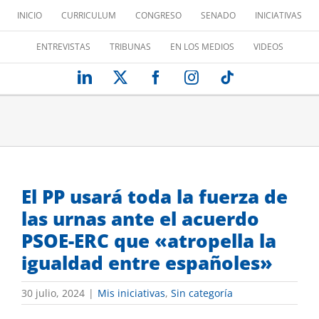
Saltar
INICIO
CURRICULUM
CONGRESO
SENADO
INICIATIVAS
al
contenido
ENTREVISTAS
TRIBUNAS
EN LOS MEDIOS
VIDEOS
LinkedIn
X
Facebook
Instagram
Tiktok
El PP usará toda la fuerza de
las urnas ante el acuerdo
PSOE-ERC que «atropella la
igualdad entre españoles»
30 julio, 2024
|
Mis iniciativas
,
Sin categoría