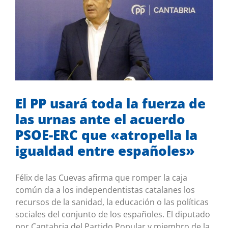
El PP usará toda la fuerza de las urnas
ante el acuerdo PSOE-ERC que
«atropella la igualdad entre
españoles»
Mis iniciativas
Sin categoría
El PP usará toda la fuerza de
las urnas ante el acuerdo
PSOE-ERC que «atropella la
igualdad entre españoles»
Félix de las Cuevas afirma que romper la caja
común da a los independentistas catalanes los
recursos de la sanidad, la educación o las políticas
sociales del conjunto de los españoles. El diputado
por Cantabria del Partido Popular y miembro de la