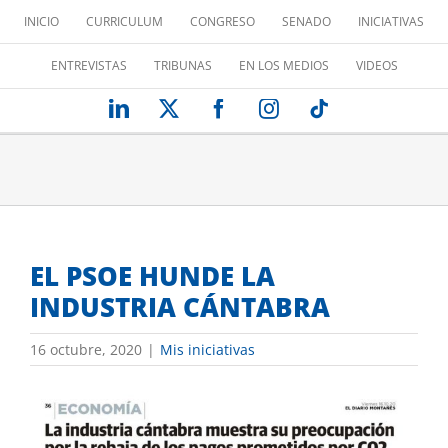
Saltar
INICIO
CURRICULUM
CONGRESO
SENADO
INICIATIVAS
al
contenido
ENTREVISTAS
TRIBUNAS
EN LOS MEDIOS
VIDEOS
LinkedIn
X
Facebook
Instagram
Tiktok
EL PSOE HUNDE LA
INDUSTRIA CÁNTABRA
16 octubre, 2020
|
Mis iniciativas
Ver
imagen