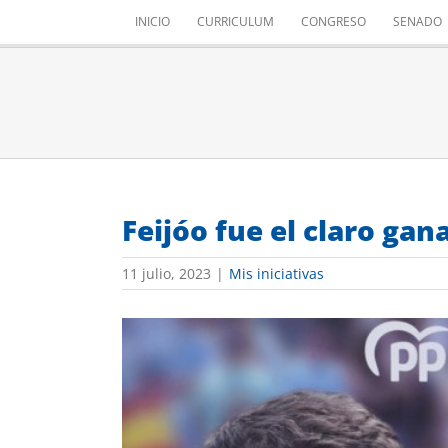
Saltar
INICIO
CURRICULUM
CONGRESO
SENADO
al
contenido
Feijóo fue el claro gan
11 julio, 2023
|
Mis iniciativas
Ver
imagen
más
grande