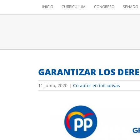
Saltar
INICIO
CURRICULUM
CONGRESO
SENADO
al
contenido
GARANTIZAR LOS DERE
11 junio, 2020
|
Co-autor en iniciativas
Ver
imagen
más
grande