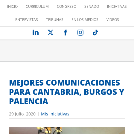
Saltar
INICIO
CURRICULUM
CONGRESO
SENADO
INICIATIVAS
al
contenido
ENTREVISTAS
TRIBUNAS
EN LOS MEDIOS
VIDEOS
LinkedIn
X
Facebook
Instagram
Tiktok
MEJORES COMUNICACIONES
PARA CANTABRIA, BURGOS Y
PALENCIA
29 julio, 2020
|
Mis iniciativas
Ver