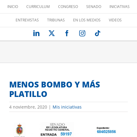
Saltar
INICIO
CURRICULUM
CONGRESO
SENADO
INICIATIVAS
al
contenido
ENTREVISTAS
TRIBUNAS
EN LOS MEDIOS
VIDEOS
LinkedIn
X
Facebook
Instagram
Tiktok
MENOS BOMBO Y MÁS
PLATILLO
4 noviembre, 2020
|
Mis iniciativas
Ver
imagen