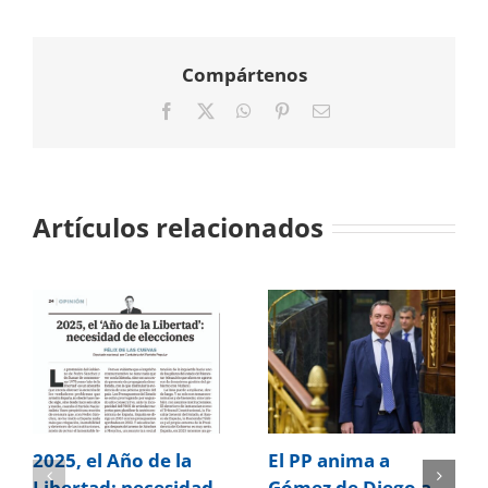
Compártenos
Facebook
X
WhatsApp
Pinterest
Correo
electrónico
Artículos relacionados
2025, el Año de la
El PP anima a
Libertad: necesidad
Gómez de Diego a