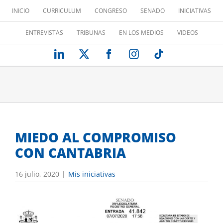
Saltar
INICIO
CURRICULUM
CONGRESO
SENADO
INICIATIVAS
al
contenido
ENTREVISTAS
TRIBUNAS
EN LOS MEDIOS
VIDEOS
LinkedIn
X
Facebook
Instagram
Tiktok
MIEDO AL COMPROMISO
CON CANTABRIA
16 julio, 2020
|
Mis iniciativas
Ver
imagen