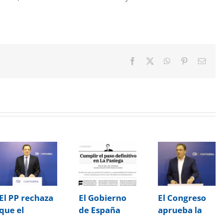
Facebook
X
WhatsApp
Pinterest
Cor
elec
El PP rechaza
El Gobierno
El Congreso
que el
de España
aprueba la