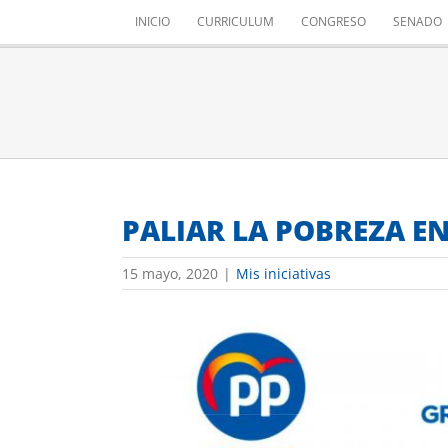
Saltar
INICIO
CURRICULUM
CONGRESO
SENADO
al
contenido
PALIAR LA POBREZA E
15 mayo, 2020
|
Mis iniciativas
Ver
imagen
más
grande