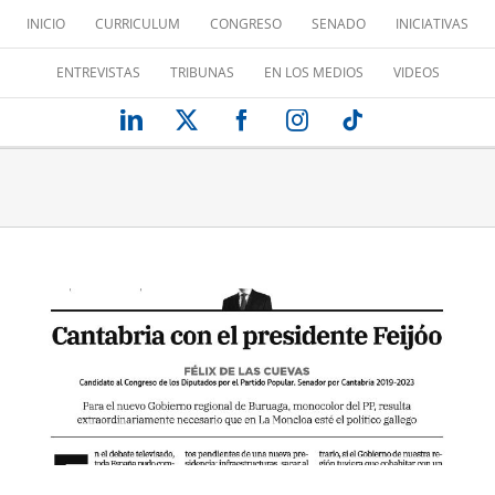
Saltar
INICIO
CURRICULUM
CONGRESO
SENADO
INICIATIVAS
al
contenido
ENTREVISTAS
TRIBUNAS
EN LOS MEDIOS
VIDEOS
LinkedIn
X
Facebook
Instagram
Tiktok
CANTABRIA CON EL PRESIDENTE
FEIJÓO
Tribuna de opinión