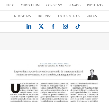
Saltar
INICIO
CURRICULUM
CONGRESO
SENADO
INICIATIVAS
al
contenido
ENTREVISTAS
TRIBUNAS
EN LOS MEDIOS
VIDEOS
LinkedIn
X
Facebook
Instagram
Tiktok
DEMAGOGIA COVID Y HOSTELERÍA
Tribuna de opinión