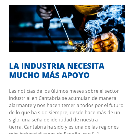
LA INDUSTRIA NECESITA MUCHO MÁS
APOYO
Tribuna de opinión
LA INDUSTRIA NECESITA
MUCHO MÁS APOYO
Las noticias de los últimos meses sobre el sector
industrial en Cantabria se acumulan de manera
alarmante y nos hacen temer a todos por el futuro
de lo que ha sido siempre, desde hace más de un
siglo, una seña de identidad de nuestra
tierra. Cantabria ha sido y es una de las regiones
más industrializadas de España, con [...]