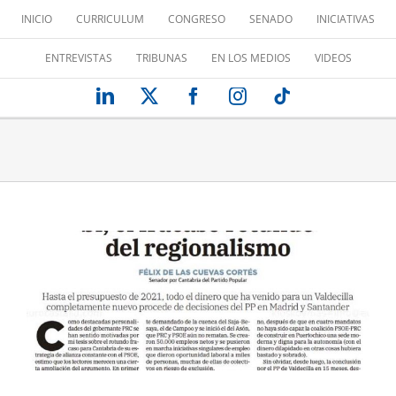
Saltar
INICIO
CURRICULUM
CONGRESO
SENADO
INICIATIVAS
al
contenido
ENTREVISTAS
TRIBUNAS
EN LOS MEDIOS
VIDEOS
LinkedIn
X
Facebook
Instagram
Tiktok
SÍ, EL FRACASO ROTUNDO DEL
REGIONALISMO
Tribuna de opinión