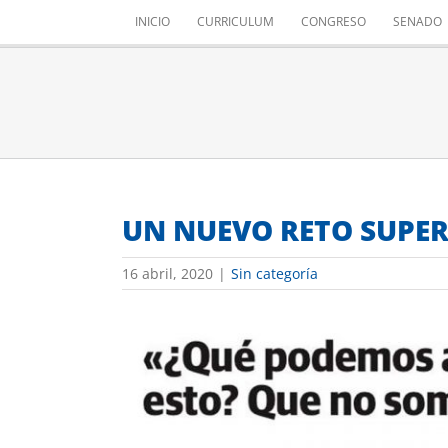
Saltar
INICIO
CURRICULUM
CONGRESO
SENADO
al
contenido
UN NUEVO RETO SUPE
16 abril, 2020
|
Sin categoría
Ver
imagen
más
grande