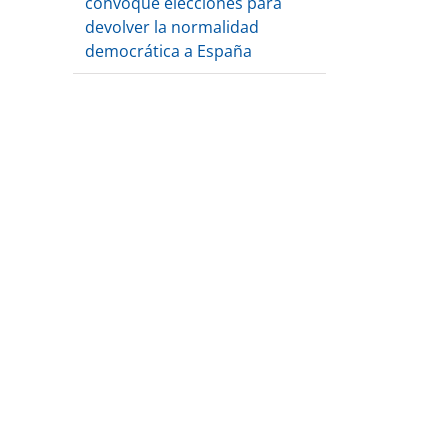
convoque elecciones para
devolver la normalidad
democrática a España
reo
trónico