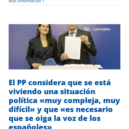
Más información
El PP considera que se está viviendo
una situación política «muy compleja,
muy difícil» y que «es necesario que se
oiga la voz de los españoles»
Desde el Congreso
Mis iniciativas
El PP considera que se está
viviendo una situación
política «muy compleja, muy
difícil» y que «es necesario
que se oiga la voz de los
españoles»