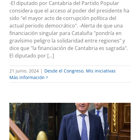
-El diputado por Cantabria del Partido Popular
considera que el acceso al poder del presidente ha
sido "el mayor acto de corrupción política del
actual periodo democrático". -Alerta de que una
financiación singular para Cataluña "pondría en
gravísimo peligro la solidaridad entre regiones" y
dice que "la financiación de Cantabria es sagrada".
El diputado por [...]
21 junio, 2024
|
Desde el Congreso
,
Mis iniciativas
Más información
El PP rechaza la propuesta de Sumar
para reforzar la presencia del Estado
en la industria estratégica