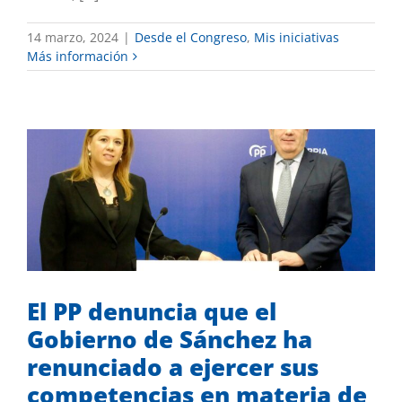
14 marzo, 2024
|
Desde el Congreso
,
Mis iniciativas
Más información
El PP denuncia que el Gobierno de
Sánchez ha renunciado a ejercer sus
competencias en materia de seguridad
ciudadana
Mis iniciativas
El PP denuncia que el
Gobierno de Sánchez ha
renunciado a ejercer sus
competencias en materia de