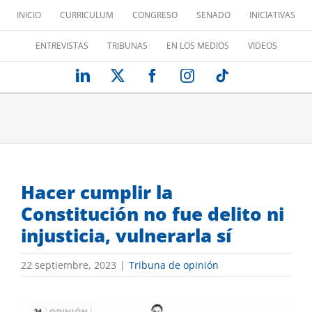
Saltar
INICIO
CURRICULUM
CONGRESO
SENADO
INICIATIVAS
al
contenido
ENTREVISTAS
TRIBUNAS
EN LOS MEDIOS
VIDEOS
LinkedIn
X
Facebook
Instagram
Tiktok
Hacer cumplir la
Constitución no fue delito ni
injusticia, vulnerarla sí
22 septiembre, 2023
|
Tribuna de opinión
Ver