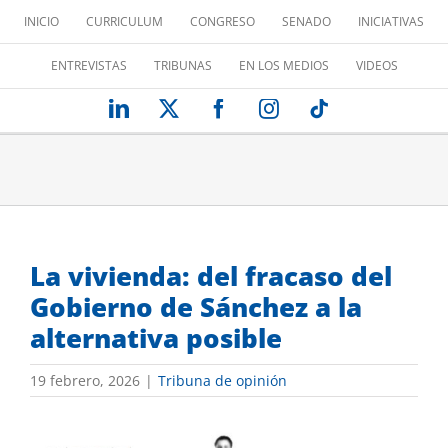
Saltar
INICIO
CURRICULUM
CONGRESO
SENADO
INICIATIVAS
al
contenido
ENTREVISTAS
TRIBUNAS
EN LOS MEDIOS
VIDEOS
LinkedIn
X
Facebook
Instagram
Tiktok
La vivienda: del fracaso del
Gobierno de Sánchez a la
alternativa posible
19 febrero, 2026
|
Tribuna de opinión
Ver