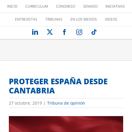
Saltar
INICIO
CURRICULUM
CONGRESO
SENADO
INICIATIVAS
al
contenido
ENTREVISTAS
TRIBUNAS
EN LOS MEDIOS
VIDEOS
LinkedIn
X
Facebook
Instagram
Tiktok
PROTEGER ESPAÑA DESDE
CANTABRIA
27 octubre, 2019
|
Tribuna de opinión
Ver
imagen